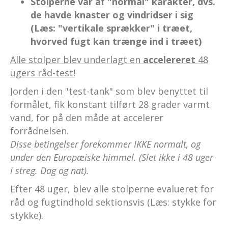
Stolperne var af "normal" karakter, dvs.
de havde knaster og vindridser i sig
(Læs: "vertikale sprækker" i træet,
hvorved fugt kan trænge ind i træet)
Alle stolper blev underlagt en
accelereret
48
ugers råd-test!
Jorden i den "test-tank" som blev benyttet til
formålet, fik konstant tilført 28 grader varmt
vand, for på den måde at accelerer
forrådnelsen.
Disse betingelser forekommer IKKE normalt, og
under den Europæiske himmel. (Slet ikke i 48 uger
i streg. Dag og nat).
Efter 48 uger, blev alle stolperne evalueret for
råd og fugtindhold sektionsvis (Læs: stykke for
stykke).