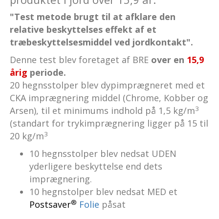
"Test metode brugt til at afklare den
relative beskyttelses effekt af et
træbeskyttelsesmiddel ved jordkontakt".
Denne test blev foretaget af BRE
over en
15,9
årig
periode.
20 hegnsstolper blev dypimprægneret med et
CKA imprægnering middel (Chrome, Kobber og
3
Arsen), til et minimums indhold på 1,5 kg/m
(standart for trykimprægnering ligger på 15 til
3
20 kg/m
10 hegnsstolper blev nedsat UDEN
yderligere beskyttelse end dets
imprægnering.
10 hegnstolper blev nedsat MED et
®
Postsaver
Folie
påsat