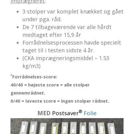
imprægneret
:
3 stolper var komplet knækket og gået
under pga. råd.
De 7 tilbageværende var alle hårdt
medtaget efter 15,9 år
Forrådnelsesprocessen havde specielt
taget til i testen sidste 4 år.
(CKA imprægneringsmiddel – 1.53
kg/m3)
*
Forrådnelses-score:
40/40 = højeste score = alle stolper
gennemrådnet.
0/40 = laveste score = ingen stolper rådnet.
®
MED
Postsaver
Folie