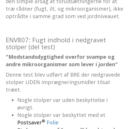
den simple årsag at forudsætningerne for at
træ rådner (fugt, ilt, og mikroorganismer), ikke
optrådte i samme grad som ved jordniveauet.
ENV807: Fugt indhold i nedgravet
stolper (del test)
"Modstandsdygtighed overfor svampe og
andre mikroorganismer som lever i jorden"
Denne test blev udført af BRE der nedgravede
stolper UDEN imprægneringsmidler tilsat
træet.
Nogle stolper var uden beskyttelse i
øvrigt.
Nogle stolper var beskyttet med et
®
Postsaver
Folie