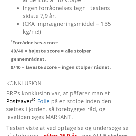
Ingen forrådnelses tegn i testens
sidste 7,9 år.
(CKA imprægneringsmiddel – 1.35
kg/m3)
*
Forrådnelses-score:
40/40 = højeste score = alle stolper
gennemrådnet.
0/40 = laveste score = ingen stolper rådnet.
KONKLUSION
BRE's konklusion var, at påfører man et
®
Postsaver
Folie
på en stolpe inden den
sættes i jorden, så forebygges råd, og
levetiden øges MARKANT.
Testen viste at ved optagelse og undersøgelse
af stolperne
-
efter 15,9 år
- var ALLE stolper