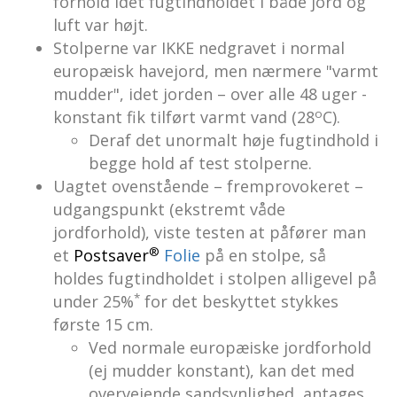
forhold idet fugtindholdet i både jord og
luft var højt.
Stolperne var IKKE nedgravet i normal
europæisk havejord, men nærmere "varmt
mudder", idet jorden – over alle 48 uger -
o
konstant fik tilført varmt vand (28
C).
Deraf det unormalt høje fugtindhold i
begge hold af test stolperne.
Uagtet ovenstående – fremprovokeret –
udgangspunkt (ekstremt våde
jordforhold), viste testen at påfører man
®
et
Postsaver
Folie
på en stolpe, så
holdes fugtindholdet i stolpen alligevel på
*
under 25%
for det beskyttet stykkes
første 15 cm.
Ved normale europæiske jordforhold
(ej mudder konstant), kan det med
overvejende sandsynlighed, antages