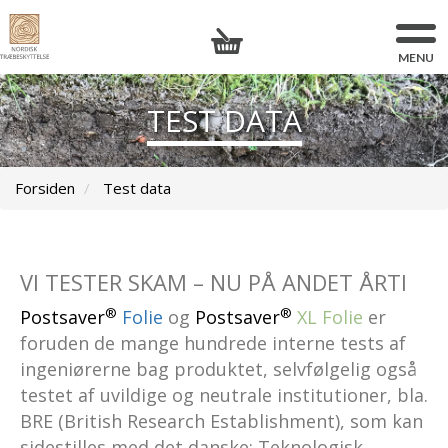
TEST DATA
Forsiden
Test data
VI TESTER SKAM – NU PÅ ANDET ÅRTI
®
®
Postsaver
Folie
og
Postsaver
XL Folie
er
foruden de mange hundrede interne tests af
ingeniørerne bag produktet, selvfølgelig også
testet af uvildige og neutrale institutioner, bla.
BRE (British Research Establishment), som kan
sidestilles med det danske: Teknologisk