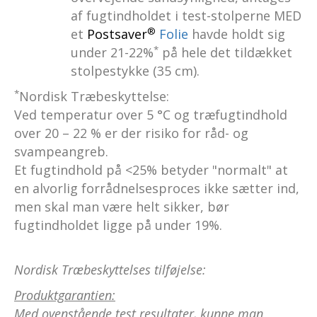
af fugtindholdet i test-stolperne MED
®
et
Postsaver
Folie
havde holdt sig
*
under 21-22%
på hele det tildækket
stolpestykke (35 cm).
*
Nordisk Træbeskyttelse:
Ved temperatur over 5 °C og træfugtindhold
over 20 – 22 % er der risiko for råd- og
svampeangreb.
Et fugtindhold på <25% betyder "normalt" at
en alvorlig forrådnelsesproces ikke sætter ind,
men skal man være helt sikker, bør
fugtindholdet ligge på under 19%.
Nordisk Træbeskyttelses tilføjelse:
Produktgarantien:
Med ovenstående test resultater, kunne man