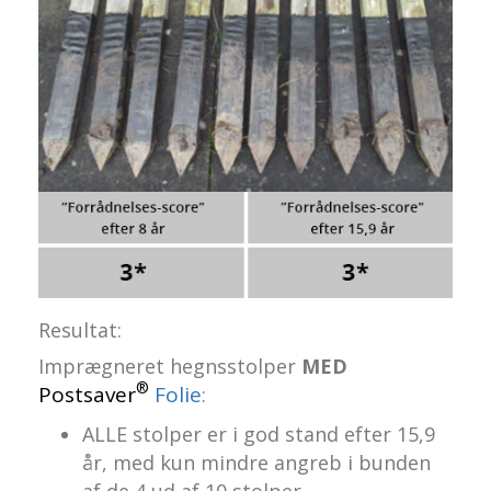
Resultat:
Imprægneret hegnsstolper
MED
®
Postsaver
Folie
:
ALLE stolper er i god stand efter 15,9
år, med kun mindre angreb i bunden
af de 4 ud af 10 stolper.