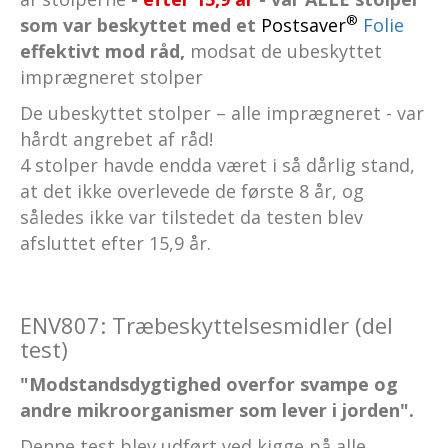
®
som var beskyttet med et
Postsaver
Folie
effektivt mod råd,
modsat de ubeskyttet
imprægneret stolper
De ubeskyttet stolper – alle imprægneret - var
hårdt angrebet af råd!
4 stolper havde endda været i så dårlig stand,
at det ikke overlevede de første 8 år, og
således ikke var tilstedet da testen blev
afsluttet efter 15,9 år.
ENV807: Træbeskyttelsesmidler (del
test)
"Modstandsdygtighed overfor svampe og
andre mikroorganismer som lever i jorden".
Denne test blev udført ved kigge på alle